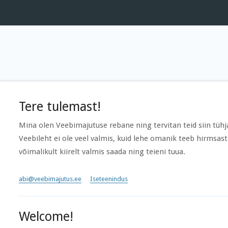
Tere tulemast!
Mina olen Veebimajutuse rebane ning tervitan teid siin tühja
Veebileht ei ole veel valmis, kuid lehe omanik teeb hirmsast
võimalikult kiirelt valmis saada ning teieni tuua.
abi@veebimajutus.ee
Iseteenindus
Welcome!