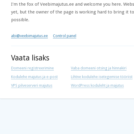
I'm the fox of Veebimajutus.ee and welcome you here. Websi
yet, but the owner of the page is working hard to bring it to
possible.
abi@veebimajutus.ee
Control panel
Vaata lisaks
Domeeni registreerimine
Vaba domeeni otsing ja hinnakiri
Kodulehe majutus ja e-post
Lihtne kodulehe isetegemise tööriist
VPS pilveserveri majutus
WordPress koduleht ja majutus