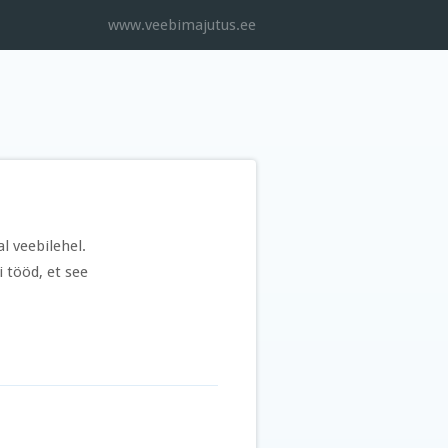
www.veebimajutus.ee
l veebilehel.
i tööd, et see