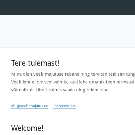
Tere tulemast!
Mina olen Veebimajutuse rebane ning tervitan teid siin tühja
Veebileht ei ole veel valmis, kuid lehe omanik teeb hirmsast
võimalikult kiirelt valmis saada ning teieni tuua.
abi@veebimajutus.ee
Iseteenindus
Welcome!