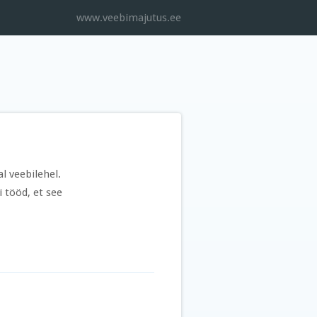
www.veebimajutus.ee
l veebilehel.
i tööd, et see