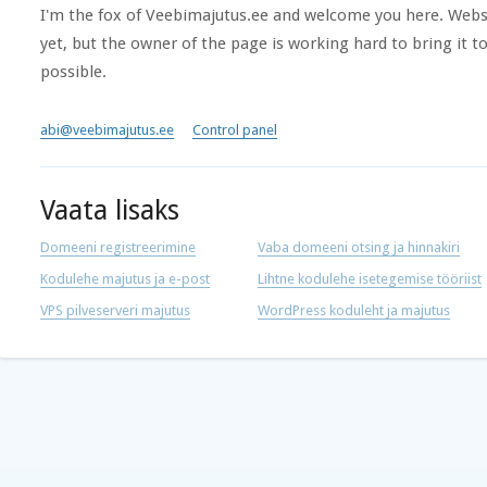
I'm the fox of Veebimajutus.ee and welcome you here. Websi
yet, but the owner of the page is working hard to bring it to
possible.
abi@veebimajutus.ee
Control panel
Vaata lisaks
Domeeni registreerimine
Vaba domeeni otsing ja hinnakiri
Kodulehe majutus ja e-post
Lihtne kodulehe isetegemise tööriist
VPS pilveserveri majutus
WordPress koduleht ja majutus